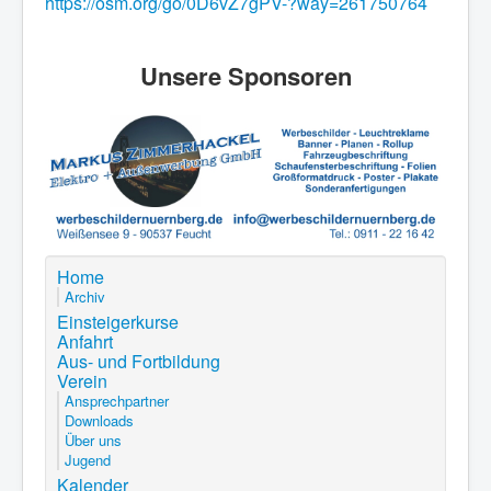
https://osm.org/go/0D6vZ7gPV-?way=261750764
Unsere Sponsoren
Home
Archiv
Einsteigerkurse
Anfahrt
Aus- und Fortbildung
Verein
Ansprechpartner
Downloads
Über uns
Jugend
Kalender