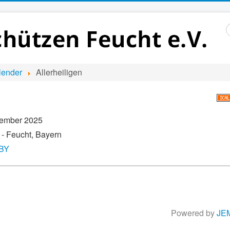
S
..
lender
Allerheiligen
vember 2025
- Feucht, Bayern
-BY
Powered by
JE