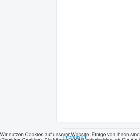
Wir nutzen Cookies auf unserer Website. Einige von ihnen sind
Impressum
(Tracking Cookies). Sie können selbst entscheiden, ob Sie die