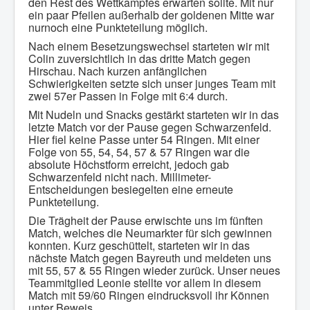
den Rest des Wettkampfes erwarten sollte. Mit nur
ein paar Pfeilen außerhalb der goldenen Mitte war
nurnoch eine Punkteteilung möglich.
Nach einem Besetzungswechsel starteten wir mit
Colin zuversichtlich in das dritte Match gegen
Hirschau. Nach kurzen anfänglichen
Schwierigkeiten setzte sich unser junges Team mit
zwei 57er Passen in Folge mit 6:4 durch.
Mit Nudeln und Snacks gestärkt starteten wir in das
letzte Match vor der Pause gegen Schwarzenfeld.
Hier fiel keine Passe unter 54 Ringen. Mit einer
Folge von 55, 54, 54, 57 & 57 Ringen war die
absolute Höchstform erreicht, jedoch gab
Schwarzenfeld nicht nach. Millimeter-
Entscheidungen besiegelten eine erneute
Punkteteilung.
Die Trägheit der Pause erwischte uns im fünften
Match, welches die Neumarkter für sich gewinnen
konnten. Kurz geschüttelt, starteten wir in das
nächste Match gegen Bayreuth und meldeten uns
mit 55, 57 & 55 Ringen wieder zurück. Unser neues
Teammitglied Leonie stellte vor allem in diesem
Match mit 59/60 Ringen eindrucksvoll ihr Können
unter Beweis.