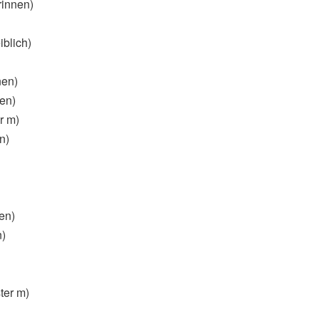
rinnen)
blich)
nen)
en)
r m)
n)
en)
n)
ter m)