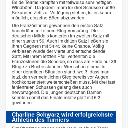
Beide Teams kämpften mit teilweise sehr heftigen
Windböen. Da jedem Team für drei Schüsse nur 60
Sekunden Zeit zur Verfügung stehen, ist es kaum
möglich, einzelne Böen abzuwarten.
Die Französinnen gewannen den ersten Satz
hauchdünn mit einem Ring Vorsprung. Die
deutschen Mädels konterten im zweiten Satz mit
einer starken 56. Auch im dritten Satz ließen sie
ihren Gegnern mit 54:43 keine Chance. Völlig
verblasen wurde der vierte und entscheidende
Satz. Mit ihrem letzten Pfeil verfehlten die
Französinnen die Scheibe, so dass am Ende nur 39
Ringe zu Buche standen. Wer schon einmal in
einer derartigen Situation stand, weiß, dass man
jetzt, den vermeintlichen Sieg bereits vor Augen,
hochkonzentriert weiterschießen muss. Mit drei fast
fehlerfreien Schüssen gelang dies auch
hervorragend. Die jungen deutschen Damen
konnten somit das Finale relativ glatt mit 6:2
gewinnen.
Charline Schwarz wird erfolgreichste
Athletin des Turniers