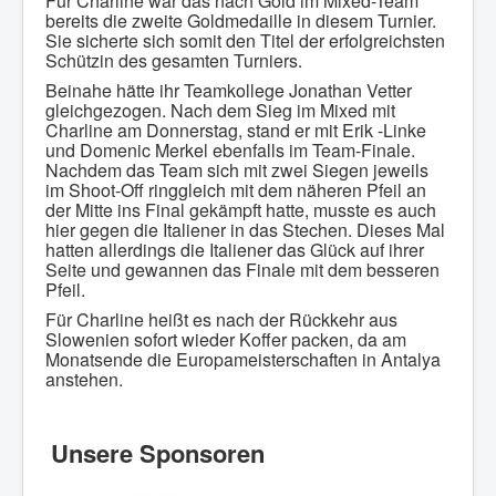
Für Charline war das nach Gold im Mixed-Team
bereits die zweite Goldmedaille in diesem Turnier.
Sie sicherte sich somit den Titel der erfolgreichsten
Schützin des gesamten Turniers.
Beinahe hätte ihr Teamkollege Jonathan Vetter
gleichgezogen. Nach dem Sieg im Mixed mit
Charline am Donnerstag, stand er mit Erik -Linke
und Domenic Merkel ebenfalls im Team-Finale.
Nachdem das Team sich mit zwei Siegen jeweils
im Shoot-Off ringgleich mit dem näheren Pfeil an
der Mitte ins Final gekämpft hatte, musste es auch
hier gegen die Italiener in das Stechen. Dieses Mal
hatten allerdings die Italiener das Glück auf ihrer
Seite und gewannen das Finale mit dem besseren
Pfeil.
Für Charline heißt es nach der Rückkehr aus
Slowenien sofort wieder Koffer packen, da am
Monatsende die Europameisterschaften in Antalya
anstehen.
Unsere Sponsoren