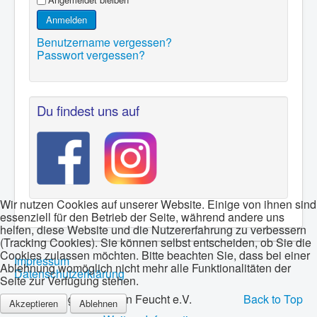
Anmelden
Benutzername vergessen?
Passwort vergessen?
Du findest uns auf
Wir nutzen Cookies auf unserer Website. Einige von ihnen sind
essenziell für den Betrieb der Seite, während andere uns
helfen, diese Website und die Nutzererfahrung zu verbessern
(Tracking Cookies). Sie können selbst entscheiden, ob Sie die
Cookies zulassen möchten. Bitte beachten Sie, dass bei einer
Impressum
Ablehnung womöglich nicht mehr alle Funktionalitäten der
Datenschutzerklärung
Seite zur Verfügung stehen.
© 2026 Bogenschützen Feucht e.V.
Back to Top
Akzeptieren
Ablehnen