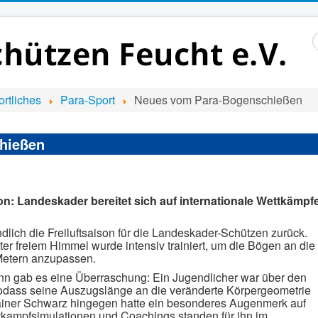
S
..
rtliches
Para-Sport
Neues vom Para-Bogenschießen
hießen
on: Landeskader bereitet sich auf internationale Wettkämpf
lich die Freiluftsaison für die Landeskader-Schützen zurück.
 freiem Himmel wurde intensiv trainiert, um die Bögen an die
Metern anzupassen.
nn gab es eine Überraschung: Ein Jugendlicher war über den
odass seine Auszugslänge an die veränderte Körpergeometrie
ainer Schwarz hingegen hatte ein besonderes Augenmerk auf
tkampfsimulationen und Coachings standen für ihn im