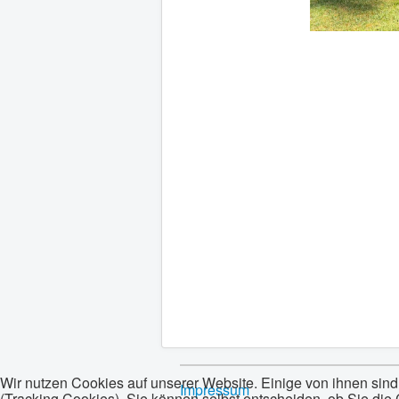
Wir nutzen Cookies auf unserer Website. Einige von ihnen sind
Impressum
(Tracking Cookies). Sie können selbst entscheiden, ob Sie die