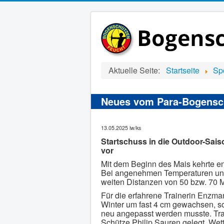
Aktuelle Seite:
Startseite
Spo
Neues vom Para-Bogensc
13.05.2025 lw/ks
Startschuss in die Outdoor-Sais
vor
Mit dem Beginn des Mais kehrte end
Bei angenehmen Temperaturen unter
weiten Distanzen von 50 bzw. 70 
Für die erfahrene Trainerin Enzma
Winter um fast 4 cm gewachsen, s
neu angepasst werden musste. Tr
Schütze Philip Sauren gelegt. Wet